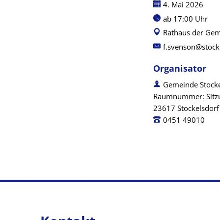
Datum:
4. Mai 2026
Uhrzeit:
ab 17:00 Uhr
Rathaus der Geme
f.svenson@stock
Organisator
Gemeinde Stocke
Raumnummer: Sitzun
23617 Stockelsdorf
0451 49010