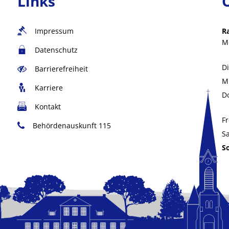
Links
Impressum
R
M
Datenschutz
D
Barrierefreiheit
M
Karriere
D
Kontakt
Fr
Behördenauskunft 115
S
S