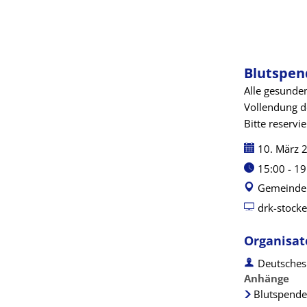
Kreuz
Blutspen
Alle gesunde
Vollendung d
Bitte reservi
Datum:
10. März 
Uhrzeit:
15:00 - 1
Gemeindeh
drk-stocke
Organisat
Deutsches
Anhänge
Blutspende