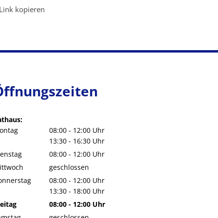
Link kopieren
Öffnungszeiten
athaus:
ontag
08:00
-
12:00
Uhr
Von 08:00 bis 12:00 Uhr
13:30
-
16:30
Uhr
Von 13:30 bis 16:30 Uhr
ienstag
08:00
-
12:00
Uhr
Von 08:00 bis 12:00 Uhr
ittwoch
geschlossen
onnerstag
08:00
-
12:00
Uhr
Von 08:00 bis 12:00 Uhr
13:30
-
18:00
Uhr
Von 13:30 bis 18:00 Uhr
eitag
08:00
-
12:00
Uhr
Von 08:00 bis 12:00 Uhr
amstag
geschlossen