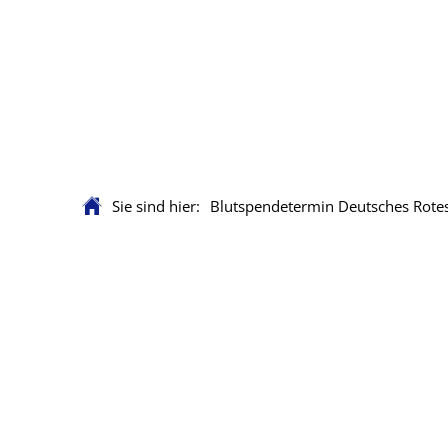
Sie sind hier:
Blutspendetermin Deutsches Rote
Blutspendetermin
Deutsches
Rotes