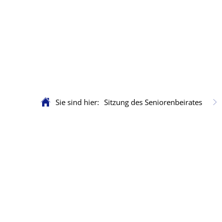
Sie sind hier:
Sitzung des Seniorenbeirates
Sitzung
des
Seniorenbeirates