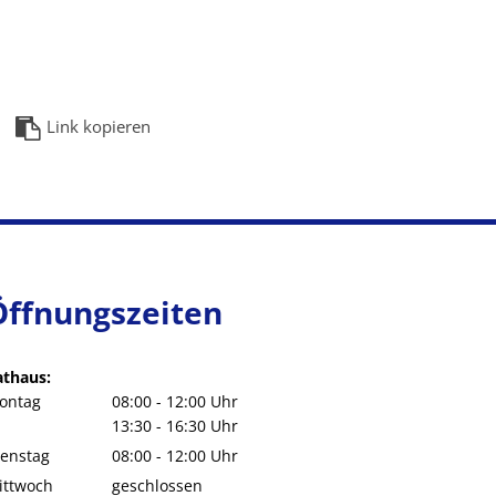
Link kopieren
Öffnungszeiten
athaus:
ontag
08:00
-
12:00
Uhr
Von 08:00 bis 12:00 Uhr
13:30
-
16:30
Uhr
Von 13:30 bis 16:30 Uhr
ienstag
08:00
-
12:00
Uhr
Von 08:00 bis 12:00 Uhr
ittwoch
geschlossen