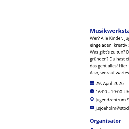
Musikwerksta
Wer? Alle Kinder, 
eingeladen, kreativ
Was gibt’s zu tun? D
gründen? Du hast e
das geht alles! Hier
Also, worauf warte
Datum:
29. April 2026
Uhrzeit:
16:00 - 19:00 Uh
Jugendzentrum St
j.sjoeholm@stoc
Organisator