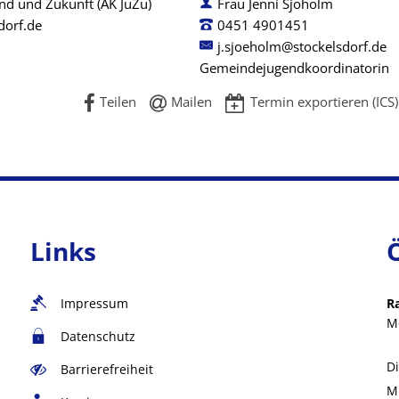
end und Zukunft (AK JuZu)
Frau Jenni Sjöholm
dorf.de
0451 4901451
j.sjoeholm@stockelsdorf.de
Gemeindejugendkoordinatorin
Teilen
Mailen
Termin exportieren (ICS)
Links
Impressum
R
M
Datenschutz
D
Barrierefreiheit
M