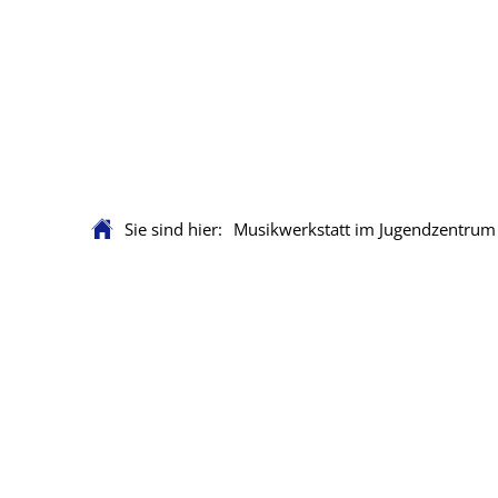
Sie sind hier:
Musikwerkstatt im Jugendzentrum
Musikwerkstatt
im
Jugendzentrum