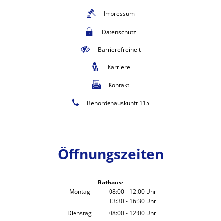
Impressum
Datenschutz
Barrierefreiheit
Karriere
Kontakt
Behördenauskunft 115
Öffnungszeiten
Rathaus:
Montag
08:00
-
12:00
Uhr
13:30
-
16:30
Von 08:00 bis 12:00 Uhr
Uhr
Von 13:30 bis 16:30 Uhr
Dienstag
08:00
-
12:00
Uhr