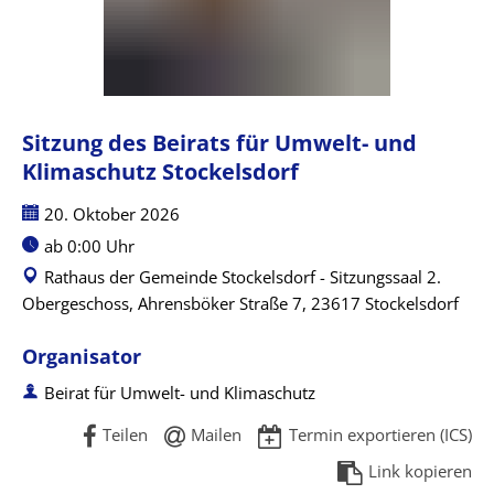
für
Umwelt-
Sitzung des Beirats für Umwelt- und
und
Klimaschutz Stockelsdorf
Klimaschutz
Datum:
20. Oktober 2026
Uhrzeit:
ab 0:00 Uhr
Stockelsdorf
Rathaus der Gemeinde Stockelsdorf - Sitzungssaal 2.
Obergeschoss, Ahrensböker Straße 7, 23617 Stockelsdorf
Organisator
Beirat für Umwelt- und Klimaschutz
Teilen
Mailen
Termin exportieren (ICS)
Link kopieren